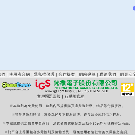
我們
|
使用者合約
|
隱私權保護
|
合作提案
|
網站導覽
|
聯絡我們
|
網頁安
客戶問題回報
|
行動版官網
※本遊戲為免費使用，遊戲內另提供購買虛擬遊戲幣、物品等付費服務。
※請注意遊戲時間，避免沉迷及不得為賭博、違反法令或類似之行為。
※本遊戲提供之機會中獎商品，消費者購買或參加活動不代表即可獲得特定商品。
※於平台上尊重包容多元性別及個體差異，避免使用有違社會善良風俗之言詞。