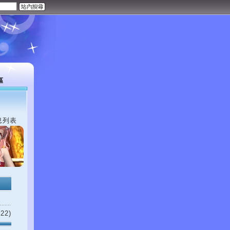
區
息列表
22)