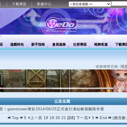
值
下載專區
客服中心
區
遊戲特色
新手指南
會員服務
社群專區
唯舞客服
下載專
‧消
唯舞獨尊官網
公告名稱
意！gametower將於2014/06/25正式進行凍結帳號刪除作業
Top
5
上一頁
18
19
20
21
[22]
下一頁
5
End
(總頁數: