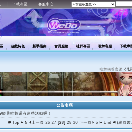
值
下載專區
客服中心
區
遊戲特色
新手指南
會員服務
社群專區
唯舞客服
下載專
‧消
唯舞獨尊官網
公告名稱
/19經典唯舞還有這些活動喔！
Top
5
上一頁
26
27
[28]
29
30
下一頁
5
End
(總頁數: