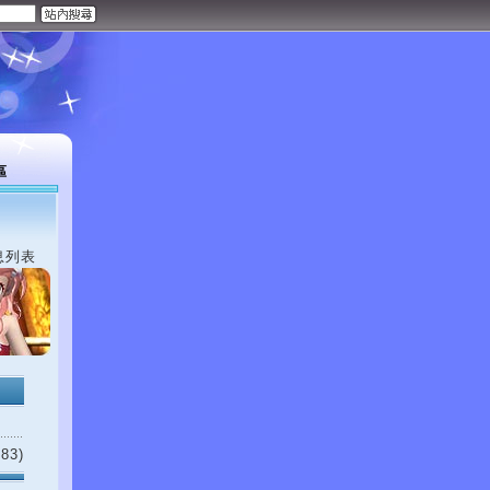
區
息列表
83)