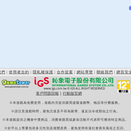
我們
|
使用者合約
|
隱私權保護
|
合作提案
|
網站導覽
|
聯絡我們
|
網頁安
客戶問題回報
|
行動版官網
※本遊戲為免費使用，遊戲內另提供購買虛擬遊戲幣、物品等付費服務。
※請注意遊戲時間，避免沉迷及不得為賭博、違反法令或類似之行為。
※本遊戲提供之機會中獎商品，消費者購買或參加活動不代表即可獲得特定商品。
※於平台上尊重包容多元性別及個體差異，避免使用有違社會善良風俗之言詞。