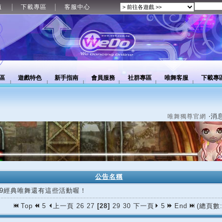
值
下載專區
客服中心
區
遊戲特色
新手指南
會員服務
社群專區
唯舞客服
下載專
‧消
唯舞獨尊官網
公告名稱
/19經典唯舞還有這些活動喔！
Top
5
上一頁
26
27
[28]
29
30
下一頁
5
End
(總頁數: