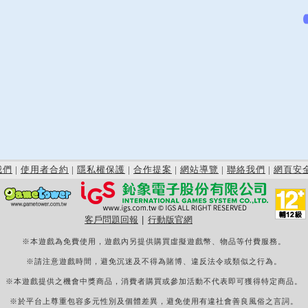
我們
|
使用者合約
|
隱私權保護
|
合作提案
|
網站導覽
|
聯絡我們
|
網頁安
客戶問題回報
|
行動版官網
※本遊戲為免費使用，遊戲內另提供購買虛擬遊戲幣、物品等付費服務。
※請注意遊戲時間，避免沉迷及不得為賭博、違反法令或類似之行為。
※本遊戲提供之機會中獎商品，消費者購買或參加活動不代表即可獲得特定商品。
※於平台上尊重包容多元性別及個體差異，避免使用有違社會善良風俗之言詞。