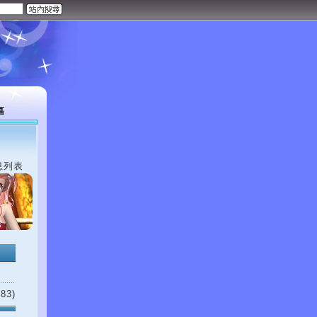
區
息列表
83)