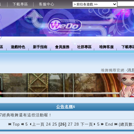
值
下載專區
客服中心
區
遊戲特色
新手指南
會員服務
社群專區
唯舞客服
下載專
‧消
唯舞獨尊官網
公告名稱
6
/27經典唯舞還有這些活動喔！
Top
5
上一頁
24
25
[26]
27
28
下一頁
5
End
(總頁數: