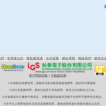
我們
|
使用者合約
|
隱私權保護
|
合作提案
|
網站導覽
|
聯絡我們
|
網頁安
客戶問題回報
|
行動版官網
※本遊戲為免費使用，遊戲內另提供購買虛擬遊戲幣、物品等付費服務。
※請注意遊戲時間，避免沉迷及不得為賭博、違反法令或類似之行為。
※本遊戲提供之機會中獎商品，消費者購買或參加活動不代表即可獲得特定商品。
※於平台上尊重包容多元性別及個體差異，避免使用有違社會善良風俗之言詞。