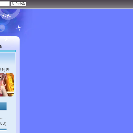
區
息列表
83)