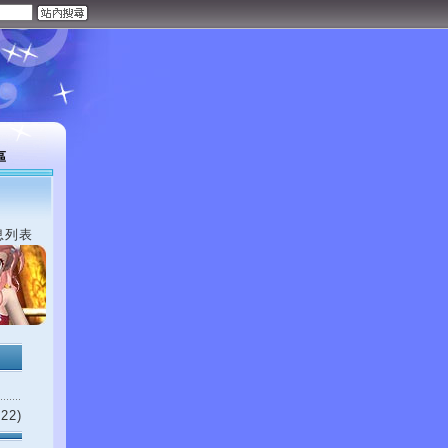
區
息列表
22)