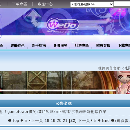
值
下載專區
客服中心
區
遊戲特色
新手指南
會員服務
社群專區
唯舞客服
下載專
‧消
唯舞獨尊官網
公告名稱
意！gametower將於2014/06/25正式進行凍結帳號刪除作業
Top
5
上一頁
18
19
20
21
[22]
下一頁
5
End
(總頁數: