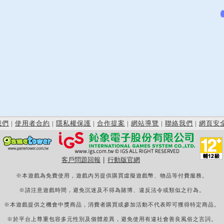
我們
|
使用者合約
|
隱私權保護
|
合作提案
|
網站導覽
|
聯絡我們
|
網頁安
客戶問題回報
|
行動版官網
※本遊戲為免費使用，遊戲內另提供購買虛擬遊戲幣、物品等付費服務。
※請注意遊戲時間，避免沉迷及不得為賭博、違反法令或類似之行為。
※本遊戲提供之機會中獎商品，消費者購買或參加活動不代表即可獲得特定商品。
※於平台上尊重包容多元性別及個體差異，避免使用有違社會善良風俗之言詞。