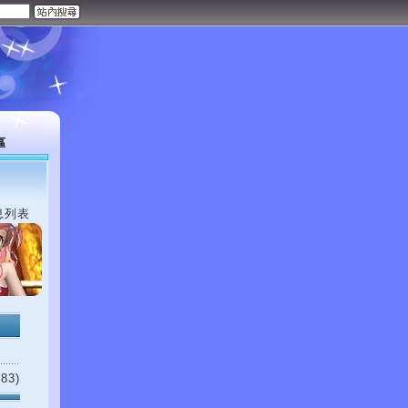
區
息列表
83)