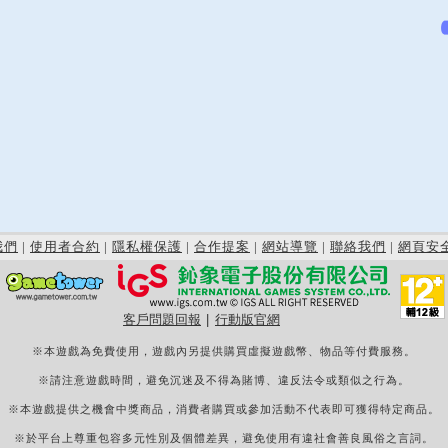
我們
|
使用者合約
|
隱私權保護
|
合作提案
|
網站導覽
|
聯絡我們
|
網頁安
客戶問題回報
|
行動版官網
※本遊戲為免費使用，遊戲內另提供購買虛擬遊戲幣、物品等付費服務。
※請注意遊戲時間，避免沉迷及不得為賭博、違反法令或類似之行為。
※本遊戲提供之機會中獎商品，消費者購買或參加活動不代表即可獲得特定商品。
※於平台上尊重包容多元性別及個體差異，避免使用有違社會善良風俗之言詞。