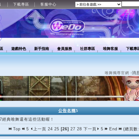
值
下載專區
客服中心
區
遊戲特色
新手指南
會員服務
社群專區
唯舞客服
下載專
‧消
唯舞獨尊官網
公告名稱
5
/07經典唯舞還有這些活動喔！
Top
5
上一頁
24
25
[26]
27
28
下一頁
5
End
(總頁數: