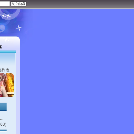
區
息列表
83)