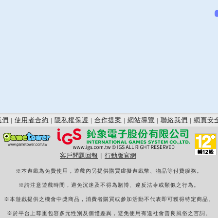
我們
|
使用者合約
|
隱私權保護
|
合作提案
|
網站導覽
|
聯絡我們
|
網頁安
客戶問題回報
|
行動版官網
※本遊戲為免費使用，遊戲內另提供購買虛擬遊戲幣、物品等付費服務。
※請注意遊戲時間，避免沉迷及不得為賭博、違反法令或類似之行為。
※本遊戲提供之機會中獎商品，消費者購買或參加活動不代表即可獲得特定商品。
※於平台上尊重包容多元性別及個體差異，避免使用有違社會善良風俗之言詞。