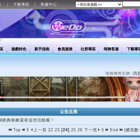
值
下載專區
客服中心
區
遊戲特色
新手指南
會員服務
社群專區
唯舞客服
下載專
‧消
唯舞獨尊官網
公告名稱
/09經典唯舞還有這些活動喔！
Top
5
上一頁
22
23
[24]
25
26
下一頁
5
End
(總頁數: