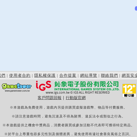
我們
|
使用者合約
|
隱私權保護
|
合作提案
|
網站導覽
|
聯絡我們
|
網頁安
客戶問題回報
|
行動版官網
※本遊戲為免費使用，遊戲內另提供購買虛擬遊戲幣、物品等付費服務。
※請注意遊戲時間，避免沉迷及不得為賭博、違反法令或類似之行為。
※本遊戲提供之機會中獎商品，消費者購買或參加活動不代表即可獲得特定商品。
※於平台上尊重包容多元性別及個體差異，避免使用有違社會善良風俗之言詞。