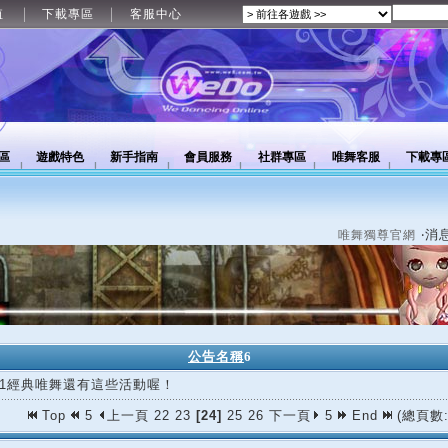
值
下載專區
客服中心
區
遊戲特色
新手指南
會員服務
社群專區
唯舞客服
下載專
‧消
唯舞獨尊官網
公告名稱
6
/11經典唯舞還有這些活動喔！
Top
5
上一頁
22
23
[24]
25
26
下一頁
5
End
(總頁數: