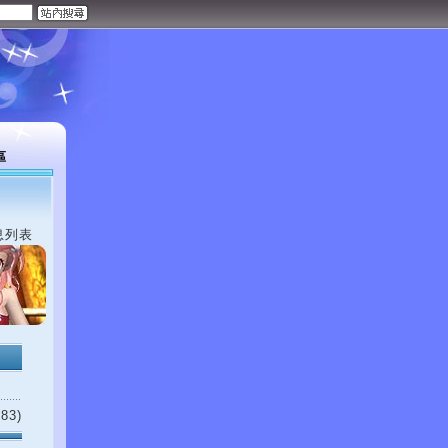
區
息列表
83)