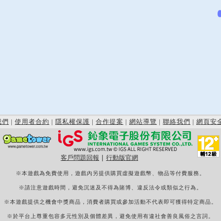
我們
|
使用者合約
|
隱私權保護
|
合作提案
|
網站導覽
|
聯絡我們
|
網頁安
客戶問題回報
|
行動版官網
※本遊戲為免費使用，遊戲內另提供購買虛擬遊戲幣、物品等付費服務。
※請注意遊戲時間，避免沉迷及不得為賭博、違反法令或類似之行為。
※本遊戲提供之機會中獎商品，消費者購買或參加活動不代表即可獲得特定商品。
※於平台上尊重包容多元性別及個體差異，避免使用有違社會善良風俗之言詞。