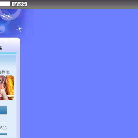
區
息列表
61)