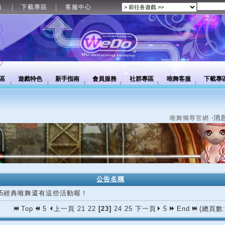
值
下載專區
客服中心
區
遊戲特色
新手指南
會員服務
社群專區
唯舞客服
下載專
‧消
唯舞獨尊官網
公告名稱
/05經典唯舞還有這些活動喔！
Top
5
上一頁
21
22
[23]
24
25
下一頁
5
End
(總頁數: