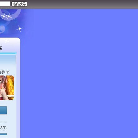
區
息列表
83)