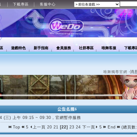
值
下載專區
客服中心
區
遊戲特色
新手指南
會員服務
社群專區
唯舞客服
下載專
‧消
唯舞獨尊官網
公告名稱
6
24 (三) 上午 09:15 ~ 09:30，官網暫停服務
Top
5
上一頁
20
21
[22]
23
24
下一頁
5
End
(總頁數: