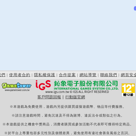
我們
|
使用者合約
|
隱私權保護
|
合作提案
|
網站導覽
|
聯絡我們
|
網頁安
客戶問題回報
|
行動版官網
※本遊戲為免費使用，遊戲內另提供購買虛擬遊戲幣、物品等付費服務。
※請注意遊戲時間，避免沉迷及不得為賭博、違反法令或類似之行為。
※本遊戲提供之機會中獎商品，消費者購買或參加活動不代表即可獲得特定商品。
※於平台上尊重包容多元性別及個體差異，避免使用有違社會善良風俗之言詞。