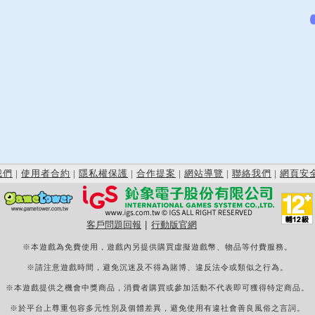
我們
|
使用者合約
|
隱私權保護
|
合作提案
|
網站導覽
|
聯絡我們
|
網頁安
客戶問題回報
|
行動版官網
※本遊戲為免費使用，遊戲內另提供購買虛擬遊戲幣、物品等付費服務。
※請注意遊戲時間，避免沉迷及不得為賭博、違反法令或類似之行為。
※本遊戲提供之機會中獎商品，消費者購買或參加活動不代表即可獲得特定商品。
※於平台上尊重包容多元性別及個體差異，避免使用有違社會善良風俗之言詞。