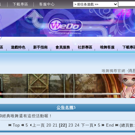
值
下載專區
客服中心
區
遊戲特色
新手指南
會員服務
社群專區
唯舞客服
下載專
‧消
唯舞獨尊官網
公告名稱
5
/09經典唯舞還有這些活動喔！
Top
5
上一頁
20
21
[22]
23
24
下一頁
5
End
(總頁數: