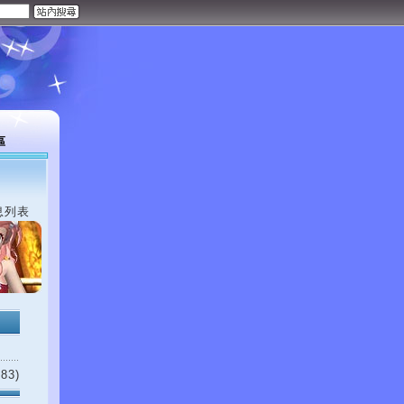
區
息列表
83)