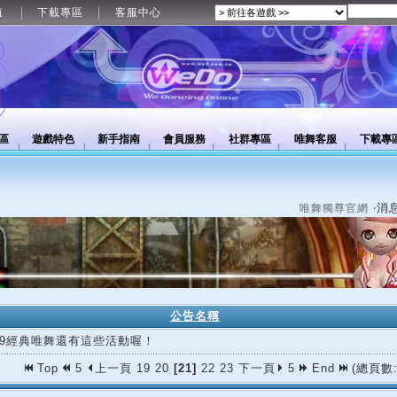
值
下載專區
客服中心
區
遊戲特色
新手指南
會員服務
社群專區
唯舞客服
下載專
‧消
唯舞獨尊官網
公告名稱
/09經典唯舞還有這些活動喔！
Top
5
上一頁
19
20
[21]
22
23
下一頁
5
End
(總頁數: