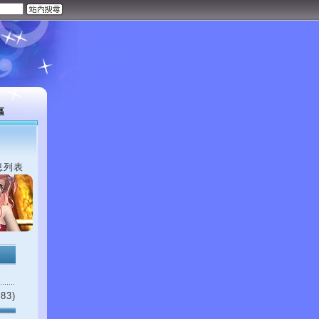
區
息列表
83)