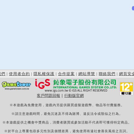
我們
|
使用者合約
|
隱私權保護
|
合作提案
|
網站導覽
|
聯絡我們
|
網頁安
客戶問題回報
|
行動版官網
※本遊戲為免費使用，遊戲內另提供購買虛擬遊戲幣、物品等付費服務。
※請注意遊戲時間，避免沉迷及不得為賭博、違反法令或類似之行為。
※本遊戲提供之機會中獎商品，消費者購買或參加活動不代表即可獲得特定商品。
※於平台上尊重包容多元性別及個體差異，避免使用有違社會善良風俗之言詞。