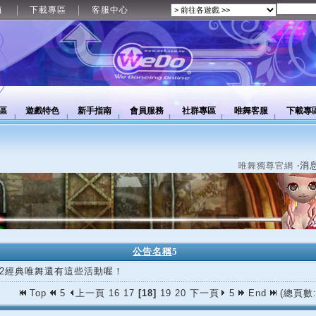
值
下載專區
客服中心
區
遊戲特色
新手指南
會員服務
社群專區
唯舞客服
下載專
‧消
唯舞獨尊官網
公告名稱
5
/12經典唯舞還有這些活動喔！
Top
5
上一頁
16
17
[18]
19
20
下一頁
5
End
(總頁數: