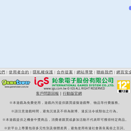
我們
|
使用者合約
|
隱私權保護
|
合作提案
|
網站導覽
|
聯絡我們
|
網頁安
客戶問題回報
|
行動版官網
※本遊戲為免費使用，遊戲內另提供購買虛擬遊戲幣、物品等付費服務。
※請注意遊戲時間，避免沉迷及不得為賭博、違反法令或類似之行為。
※本遊戲提供之機會中獎商品，消費者購買或參加活動不代表即可獲得特定商品。
※於平台上尊重包容多元性別及個體差異，避免使用有違社會善良風俗之言詞。