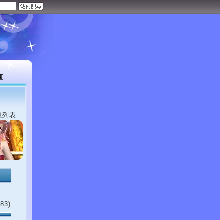
區
息列表
83)