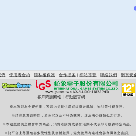
我們
|
使用者合約
|
隱私權保護
|
合作提案
|
網站導覽
|
聯絡我們
|
網頁安
客戶問題回報
|
行動版官網
※本遊戲為免費使用，遊戲內另提供購買虛擬遊戲幣、物品等付費服務。
※請注意遊戲時間，避免沉迷及不得為賭博、違反法令或類似之行為。
※本遊戲提供之機會中獎商品，消費者購買或參加活動不代表即可獲得特定商品。
※於平台上尊重包容多元性別及個體差異，避免使用有違社會善良風俗之言詞。