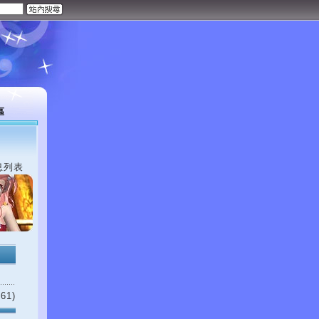
區
息列表
61)