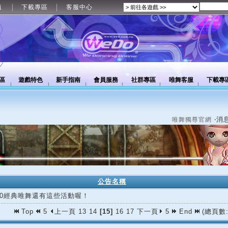
值
下載專區
客服中心
區
遊戲特色
新手指南
會員服務
社群專區
唯舞客服
下載專
‧消
唯舞獨尊官網
公告名稱
/30經典唯舞還有這些活動喔！
Top
5
上一頁
13
14
[15]
16
17
下一頁
5
End
(總頁數: