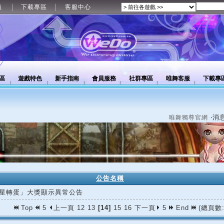
值
下載專區
客服中心
區
遊戲特色
新手指南
會員服務
社群專區
唯舞客服
下載專
‧消
唯舞獨尊官網
公告名稱
星轉蛋」大獎顯示異常公告
Top
5
上一頁
12
13
[14]
15
16
下一頁
5
End
(總頁數: