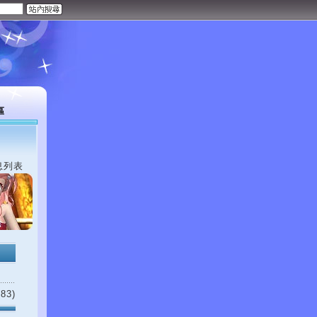
區
息列表
83)