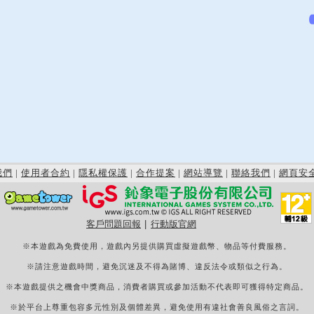
我們
|
使用者合約
|
隱私權保護
|
合作提案
|
網站導覽
|
聯絡我們
|
網頁安
客戶問題回報
|
行動版官網
※本遊戲為免費使用，遊戲內另提供購買虛擬遊戲幣、物品等付費服務。
※請注意遊戲時間，避免沉迷及不得為賭博、違反法令或類似之行為。
※本遊戲提供之機會中獎商品，消費者購買或參加活動不代表即可獲得特定商品。
※於平台上尊重包容多元性別及個體差異，避免使用有違社會善良風俗之言詞。