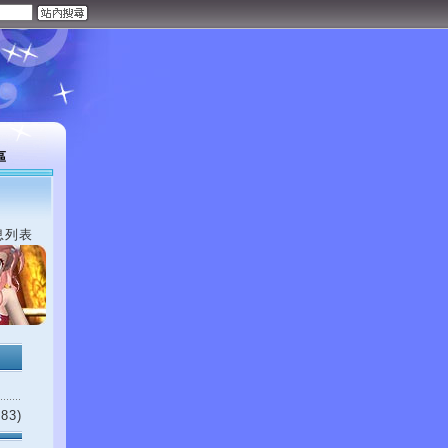
區
息列表
83)