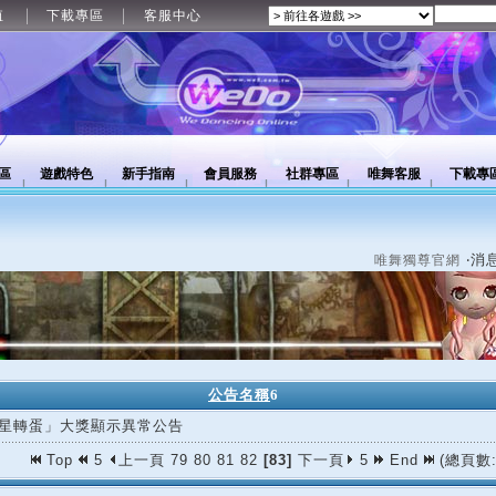
值
下載專區
客服中心
區
遊戲特色
新手指南
會員服務
社群專區
唯舞客服
下載專
‧消
唯舞獨尊官網
公告名稱
6
星轉蛋」大獎顯示異常公告
Top
5
上一頁
79
80
81
82
[83]
下一頁
5
End
(總頁數: