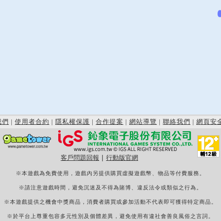
我們
|
使用者合約
|
隱私權保護
|
合作提案
|
網站導覽
|
聯絡我們
|
網頁安
客戶問題回報
|
行動版官網
※本遊戲為免費使用，遊戲內另提供購買虛擬遊戲幣、物品等付費服務。
※請注意遊戲時間，避免沉迷及不得為賭博、違反法令或類似之行為。
※本遊戲提供之機會中獎商品，消費者購買或參加活動不代表即可獲得特定商品。
※於平台上尊重包容多元性別及個體差異，避免使用有違社會善良風俗之言詞。