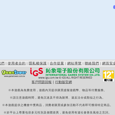
我們
|
使用者合約
|
隱私權保護
|
合作提案
|
網站導覽
|
聯絡我們
|
網頁安
客戶問題回報
|
行動版官網
※本遊戲為免費使用，遊戲內另提供購買虛擬遊戲幣、物品等付費服務。
※請注意遊戲時間，避免沉迷及不得為賭博、違反法令或類似之行為。
※本遊戲提供之機會中獎商品，消費者購買或參加活動不代表即可獲得特定商品。
※於平台上尊重包容多元性別及個體差異，避免使用有違社會善良風俗之言詞。