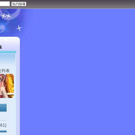
區
息列表
61)