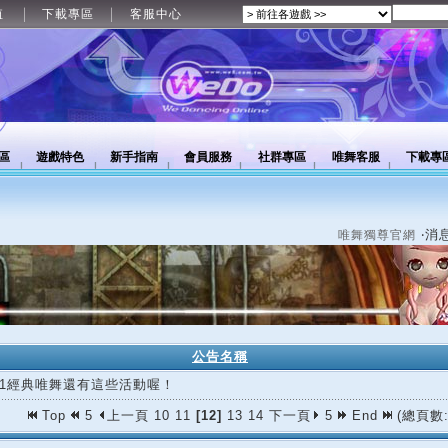
值
下載專區
客服中心
區
遊戲特色
新手指南
會員服務
社群專區
唯舞客服
下載專
‧消
唯舞獨尊官網
公告名稱
/21經典唯舞還有這些活動喔！
Top
5
上一頁
10
11
[12]
13
14
下一頁
5
End
(總頁數: