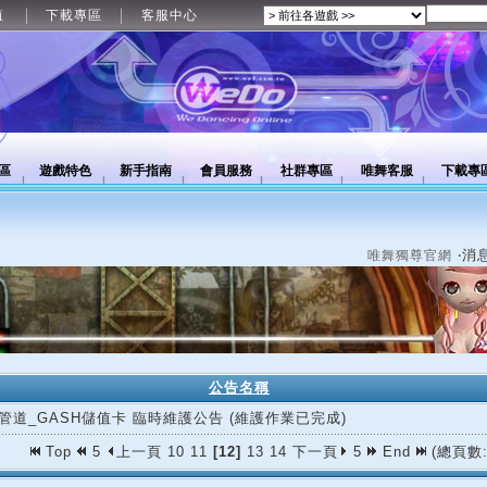
值
下載專區
客服中心
區
遊戲特色
新手指南
會員服務
社群專區
唯舞客服
下載專
‧消
唯舞獨尊官網
公告名稱
管道_GASH儲值卡 臨時維護公告 (維護作業已完成)
Top
5
上一頁
10
11
[12]
13
14
下一頁
5
End
(總頁數: