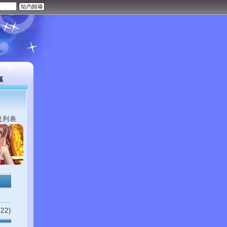
區
息列表
22)