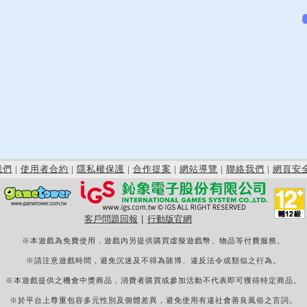
我們
|
使用者合約
|
隱私權保護
|
合作提案
|
網站導覽
|
聯絡我們
|
網頁安
客戶問題回報
|
行動版官網
※本遊戲為免費使用，遊戲內另提供購買虛擬遊戲幣、物品等付費服務。
※請注意遊戲時間，避免沉迷及不得為賭博、違反法令或類似之行為。
※本遊戲提供之機會中獎商品，消費者購買或參加活動不代表即可獲得特定商品。
※於平台上尊重包容多元性別及個體差異，避免使用有違社會善良風俗之言詞。