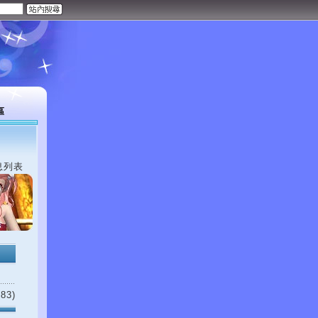
區
息列表
83)