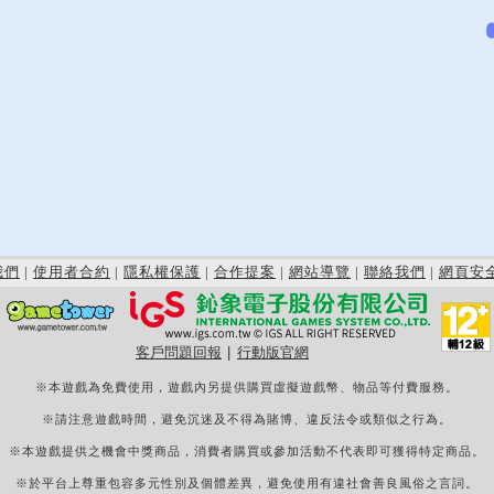
我們
|
使用者合約
|
隱私權保護
|
合作提案
|
網站導覽
|
聯絡我們
|
網頁安
客戶問題回報
|
行動版官網
※本遊戲為免費使用，遊戲內另提供購買虛擬遊戲幣、物品等付費服務。
※請注意遊戲時間，避免沉迷及不得為賭博、違反法令或類似之行為。
※本遊戲提供之機會中獎商品，消費者購買或參加活動不代表即可獲得特定商品。
※於平台上尊重包容多元性別及個體差異，避免使用有違社會善良風俗之言詞。