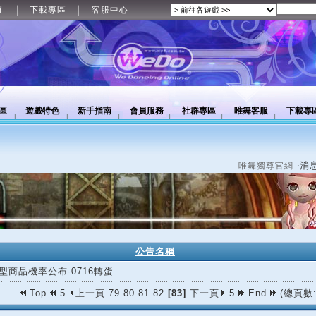
值
下載專區
客服中心
區
遊戲特色
新手指南
會員服務
社群專區
唯舞客服
下載專
‧消
唯舞獨尊官網
公告名稱
型商品機率公布-0716轉蛋
Top
5
上一頁
79
80
81
82
[83]
下一頁
5
End
(總頁數: