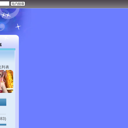
區
息列表
83)