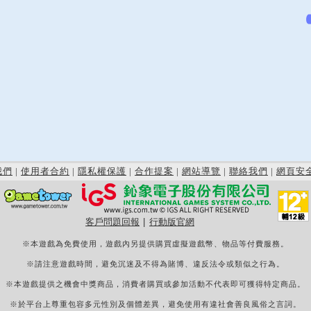
我們
|
使用者合約
|
隱私權保護
|
合作提案
|
網站導覽
|
聯絡我們
|
網頁安
客戶問題回報
|
行動版官網
※本遊戲為免費使用，遊戲內另提供購買虛擬遊戲幣、物品等付費服務。
※請注意遊戲時間，避免沉迷及不得為賭博、違反法令或類似之行為。
※本遊戲提供之機會中獎商品，消費者購買或參加活動不代表即可獲得特定商品。
※於平台上尊重包容多元性別及個體差異，避免使用有違社會善良風俗之言詞。