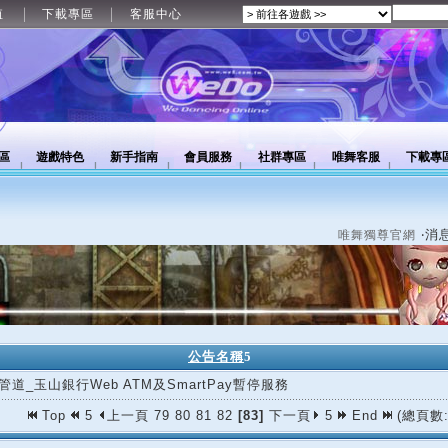
值
下載專區
客服中心
區
遊戲特色
新手指南
會員服務
社群專區
唯舞客服
下載專
‧消
唯舞獨尊官網
公告名稱
5
管道_玉山銀行Web ATM及SmartPay暫停服務
Top
5
上一頁
79
80
81
82
[83]
下一頁
5
End
(總頁數: