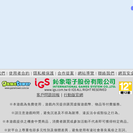
我們
|
使用者合約
|
隱私權保護
|
合作提案
|
網站導覽
|
聯絡我們
|
網頁安
客戶問題回報
|
行動版官網
※本遊戲為免費使用，遊戲內另提供購買虛擬遊戲幣、物品等付費服務。
※請注意遊戲時間，避免沉迷及不得為賭博、違反法令或類似之行為。
※本遊戲提供之機會中獎商品，消費者購買或參加活動不代表即可獲得特定商品。
※於平台上尊重包容多元性別及個體差異，避免使用有違社會善良風俗之言詞。