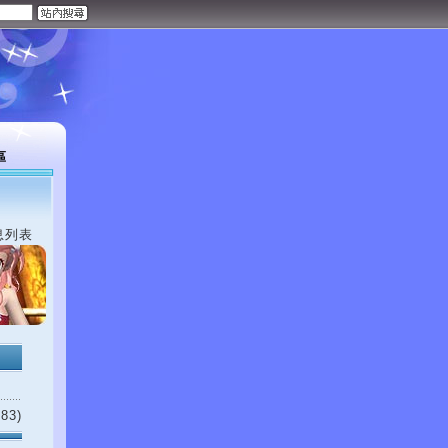
區
息列表
83)