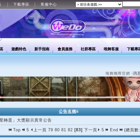
值
下載專區
客服中心
區
遊戲特色
新手指南
會員服務
社群專區
唯舞客服
下載專
‧消
唯舞獨尊官網
公告名稱
6
星轉蛋」大獎顯示異常公告
Top
5
上一頁
79
80
81
82
[83]
下一頁
5
End
(總頁數: