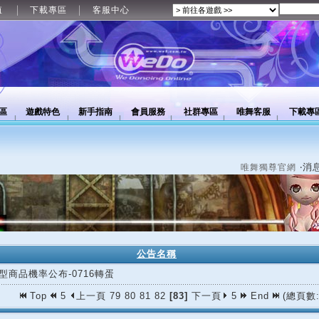
值
下載專區
客服中心
區
遊戲特色
新手指南
會員服務
社群專區
唯舞客服
下載專
‧消
唯舞獨尊官網
公告名稱
型商品機率公布-0716轉蛋
Top
5
上一頁
79
80
81
82
[83]
下一頁
5
End
(總頁數: