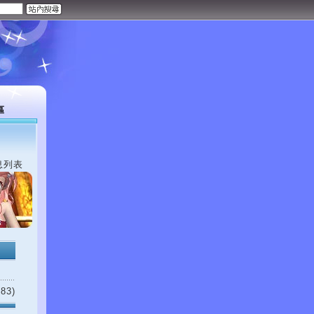
區
息列表
83)