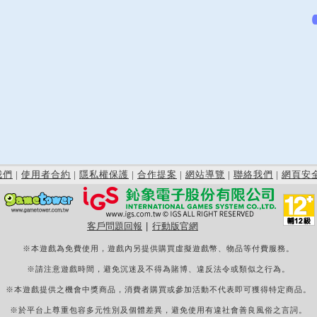
我們
|
使用者合約
|
隱私權保護
|
合作提案
|
網站導覽
|
聯絡我們
|
網頁安
客戶問題回報
|
行動版官網
※本遊戲為免費使用，遊戲內另提供購買虛擬遊戲幣、物品等付費服務。
※請注意遊戲時間，避免沉迷及不得為賭博、違反法令或類似之行為。
※本遊戲提供之機會中獎商品，消費者購買或參加活動不代表即可獲得特定商品。
※於平台上尊重包容多元性別及個體差異，避免使用有違社會善良風俗之言詞。