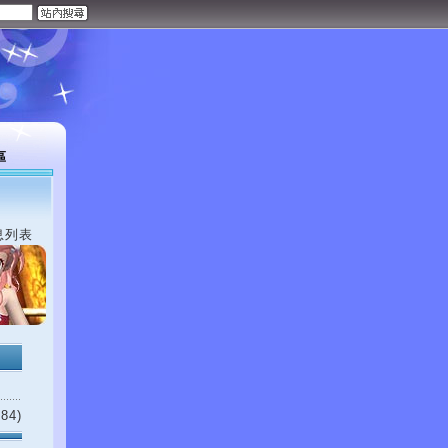
區
息列表
84)