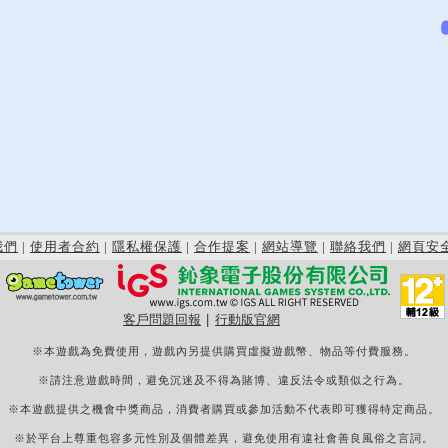
我們
|
使用者合約
|
隱私權保護
|
合作提案
|
網站導覽
|
聯絡我們
|
網頁安
客戶問題回報
|
行動版官網
※本遊戲為免費使用，遊戲內另提供購買虛擬遊戲幣、物品等付費服務。
※請注意遊戲時間，避免沉迷及不得為賭博、違反法令或類似之行為。
※本遊戲提供之機會中獎商品，消費者購買或參加活動不代表即可獲得特定商品。
※於平台上尊重包容多元性別及個體差異，避免使用有違社會善良風俗之言詞。