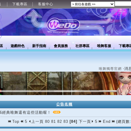
值
下載專區
客服中心
區
遊戲特色
新手指南
會員服務
社群專區
唯舞客服
下載專
‧消
唯舞獨尊官網
公告名稱
/06經典唯舞還有這些活動喔！
Top
5
上一頁
80
81
82
83
[84]
下一頁
5
End
(總頁數: