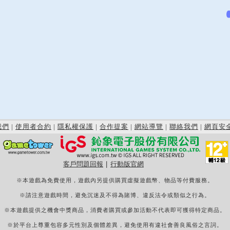
我們
|
使用者合約
|
隱私權保護
|
合作提案
|
網站導覽
|
聯絡我們
|
網頁安
客戶問題回報
|
行動版官網
※本遊戲為免費使用，遊戲內另提供購買虛擬遊戲幣、物品等付費服務。
※請注意遊戲時間，避免沉迷及不得為賭博、違反法令或類似之行為。
※本遊戲提供之機會中獎商品，消費者購買或參加活動不代表即可獲得特定商品。
※於平台上尊重包容多元性別及個體差異，避免使用有違社會善良風俗之言詞。