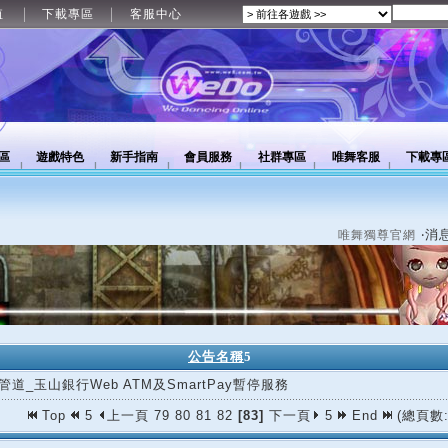
值
下載專區
客服中心
區
遊戲特色
新手指南
會員服務
社群專區
唯舞客服
下載專
‧消
唯舞獨尊官網
公告名稱
5
管道_玉山銀行Web ATM及SmartPay暫停服務
Top
5
上一頁
79
80
81
82
[83]
下一頁
5
End
(總頁數: