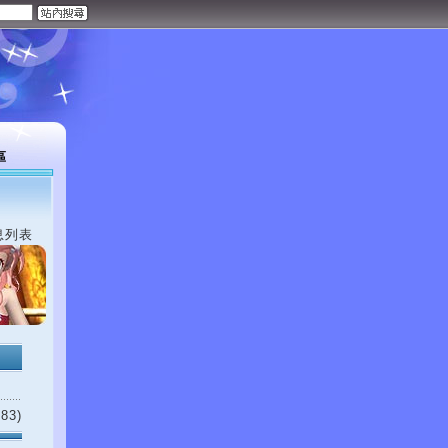
區
息列表
83)