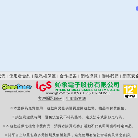
我們
|
使用者合約
|
隱私權保護
|
合作提案
|
網站導覽
|
聯絡我們
|
網頁安
客戶問題回報
|
行動版官網
※本遊戲為免費使用，遊戲內另提供購買虛擬遊戲幣、物品等付費服務。
※請注意遊戲時間，避免沉迷及不得為賭博、違反法令或類似之行為。
※本遊戲提供之機會中獎商品，消費者購買或參加活動不代表即可獲得特定商品。
※於平台上尊重包容多元性別及個體差異，避免使用有違社會善良風俗之言詞。