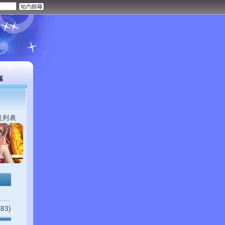
區
息列表
83)