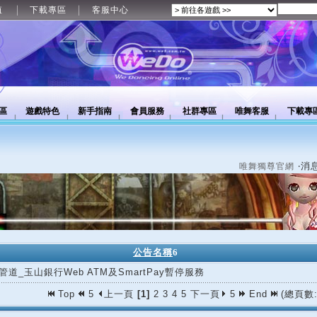
值
下載專區
客服中心
區
遊戲特色
新手指南
會員服務
社群專區
唯舞客服
下載專
‧消
唯舞獨尊官網
公告名稱
6
管道_玉山銀行Web ATM及SmartPay暫停服務
Top
5
上一頁
[1]
2
3
4
5
下一頁
5
End
(總頁數: