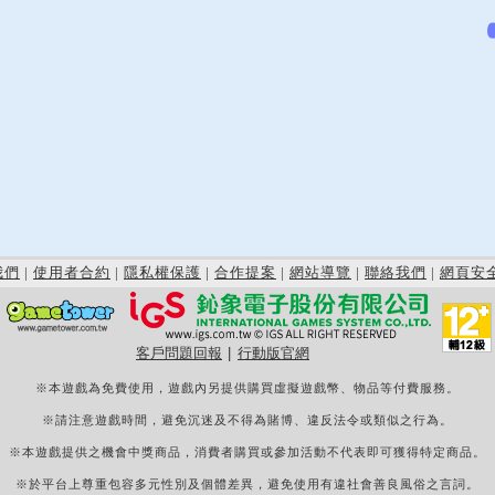
我們
|
使用者合約
|
隱私權保護
|
合作提案
|
網站導覽
|
聯絡我們
|
網頁安
客戶問題回報
|
行動版官網
※本遊戲為免費使用，遊戲內另提供購買虛擬遊戲幣、物品等付費服務。
※請注意遊戲時間，避免沉迷及不得為賭博、違反法令或類似之行為。
※本遊戲提供之機會中獎商品，消費者購買或參加活動不代表即可獲得特定商品。
※於平台上尊重包容多元性別及個體差異，避免使用有違社會善良風俗之言詞。