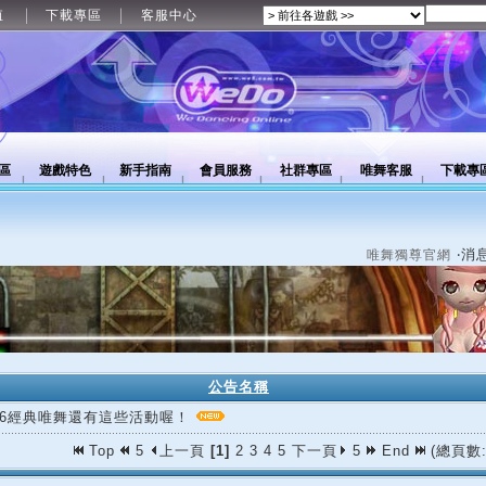
值
下載專區
客服中心
區
遊戲特色
新手指南
會員服務
社群專區
唯舞客服
下載專
‧消
唯舞獨尊官網
公告名稱
/06經典唯舞還有這些活動喔！
Top
5
上一頁
[1]
2
3
4
5
下一頁
5
End
(總頁數: