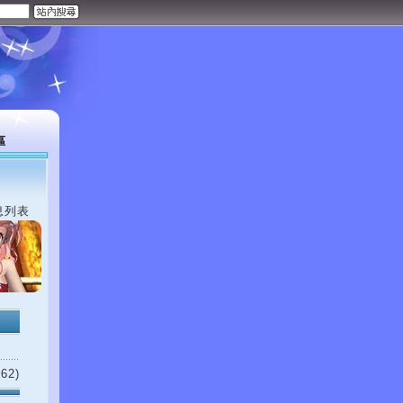
區
息列表
62)