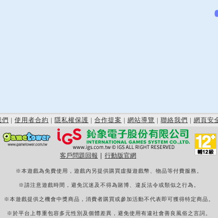
我們
|
使用者合約
|
隱私權保護
|
合作提案
|
網站導覽
|
聯絡我們
|
網頁安
客戶問題回報
|
行動版官網
※本遊戲為免費使用，遊戲內另提供購買虛擬遊戲幣、物品等付費服務。
※請注意遊戲時間，避免沉迷及不得為賭博、違反法令或類似之行為。
※本遊戲提供之機會中獎商品，消費者購買或參加活動不代表即可獲得特定商品。
※於平台上尊重包容多元性別及個體差異，避免使用有違社會善良風俗之言詞。