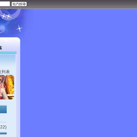
區
息列表
22)