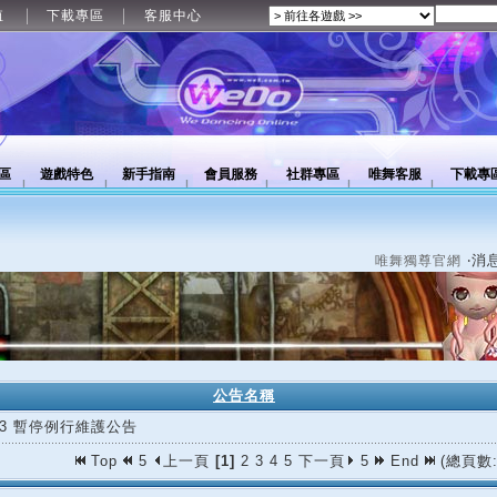
值
下載專區
客服中心
區
遊戲特色
新手指南
會員服務
社群專區
唯舞客服
下載專
‧消
唯舞獨尊官網
公告名稱
/23 暫停例行維護公告
Top
5
上一頁
[1]
2
3
4
5
下一頁
5
End
(總頁數: