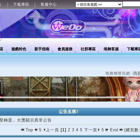
值
下載專區
客服中心
區
遊戲特色
新手指南
會員服務
社群專區
唯舞客服
下載專
‧消
唯舞獨尊官網
公告名稱
5
星轉蛋」大獎顯示異常公告
Top
5
上一頁
[1]
2
3
4
5
下一頁
5
End
(總頁數: