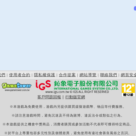
我們
|
使用者合約
|
隱私權保護
|
合作提案
|
網站導覽
|
聯絡我們
|
網頁安
客戶問題回報
|
行動版官網
※本遊戲為免費使用，遊戲內另提供購買虛擬遊戲幣、物品等付費服務。
※請注意遊戲時間，避免沉迷及不得為賭博、違反法令或類似之行為。
※本遊戲提供之機會中獎商品，消費者購買或參加活動不代表即可獲得特定商品。
※於平台上尊重包容多元性別及個體差異，避免使用有違社會善良風俗之言詞。