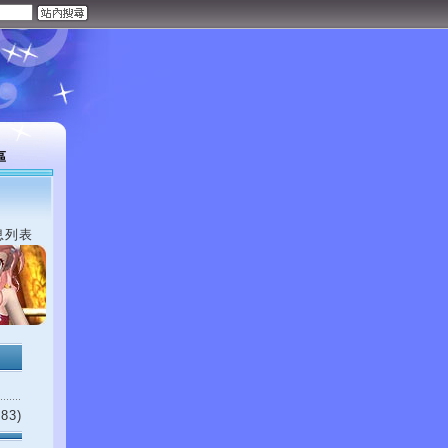
區
息列表
83)