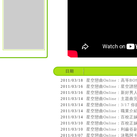
日期
2011/03/18
星空戀曲Online：高等B
2011/03/16
星空戀曲Online：星空
2011/03/16
星空戀曲Online：新好男
2011/03/14
星空戀曲Online：主題曲
2011/03/14
星空戀曲Online：3/17
2011/03/14
星空戀曲Online：職業介
2011/03/14
星空戀曲Online：百校正
2011/03/10
星空戀曲Online：百校正
2011/03/10
星空戀曲Online：利齒谷
2011/03/07
星空戀曲Online：決戰阿