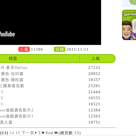
11596
2011/11/11
標題
人氣
蒼天Online
27232
2月廣告-尖叫篇
20952
2月廣告-撞柱篇
19337
女體三國幕後花絮
25291
3
21444
2
16555
1
16521
ower遊戲廣告影片2
12384
ower遊戲廣告影片1
12563
-真人篇
19751
[13]
14
15
下一頁
5
End
(總頁數:15)