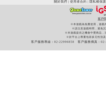
關於我們
|
使用者合約
|
隱私權保護
客戶
※本遊戲為免費使用，遊戲
※請注意遊戲時間，避免沉
※本遊戲提供之機會中獎商品，
※於平台上尊重包容多元性別及
客戶服務專線：02-22996858 客戶服務傳真：02