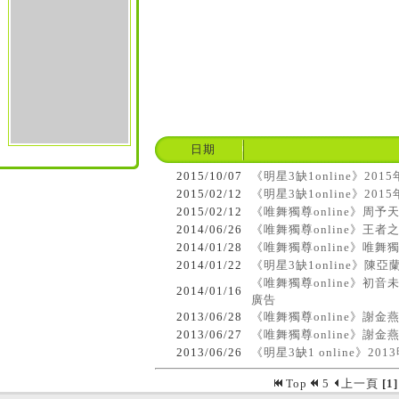
日期
2015/10/07
《明星3缺1online》20
2015/02/12
《明星3缺1online》2
2015/02/12
《唯舞獨尊online》周予
2014/06/26
《唯舞獨尊online》王者
2014/01/28
《唯舞獨尊online》唯舞
2014/01/22
《明星3缺1online》陳
《唯舞獨尊online》初音
2014/01/16
廣告
2013/06/28
《唯舞獨尊online》謝
2013/06/27
《唯舞獨尊online》謝
2013/06/26
《明星3缺1 online》2
Top
5
上一頁
[1]