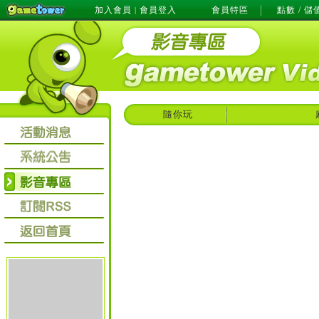
加入會員
會員登入
會員特區
點數 / 儲
|
隨你玩