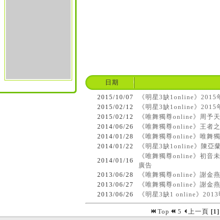
日期
2015/10/07
《明星3缺1online》20
2015/02/12
《明星3缺1online》2
2015/02/12
《唯舞獨尊online》周予
2014/06/26
《唯舞獨尊online》王者
2014/01/28
《唯舞獨尊online》唯舞
2014/01/22
《明星3缺1online》陳
《唯舞獨尊online》初音
2014/01/16
廣告
2013/06/28
《唯舞獨尊online》謝
2013/06/27
《唯舞獨尊online》謝
2013/06/26
《明星3缺1 online》2
Top
5
上一頁
[1]