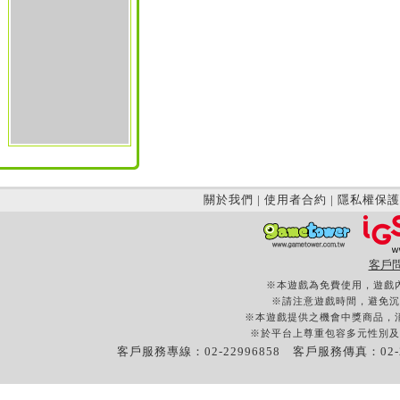
關於我們
|
使用者合約
|
隱私權保護
客戶
※本遊戲為免費使用，遊戲
※請注意遊戲時間，避免沉
※本遊戲提供之機會中獎商品，
※於平台上尊重包容多元性別及
客戶服務專線：02-22996858 客戶服務傳真：02