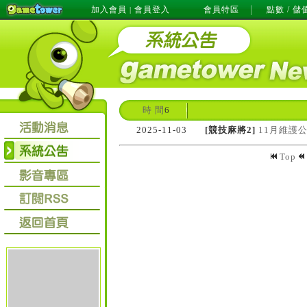
加入會員
會員登入
會員特區
點數 / 儲
|
時 間
6
2025-11-03
[競技麻將2]
11月維護
Top