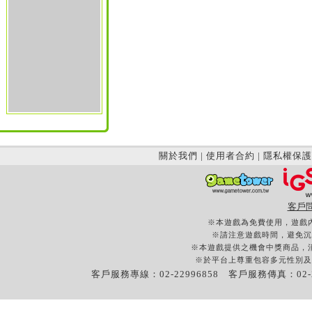
關於我們
|
使用者合約
|
隱私權保護
客戶
※本遊戲為免費使用，遊戲
※請注意遊戲時間，避免沉
※本遊戲提供之機會中獎商品，
※於平台上尊重包容多元性別及
客戶服務專線：02-22996858 客戶服務傳真：02