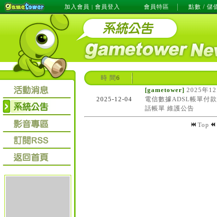
加入會員
會員登入
會員特區
點數 / 儲
|
時 間
6
[gametower]
2025年12
2025-12-04
電信數據ADSL帳單付
話帳單 維護公告
Top