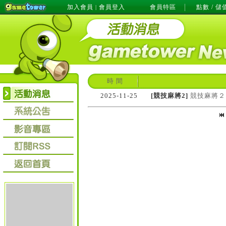
加入會員
會員登入
會員特區
點數 / 儲
|
時 間
2025-11-25
[競技麻將2]
競技麻將２！