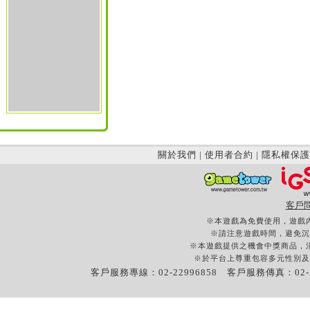
關於我們
|
使用者合約
|
隱私權保護
客戶
※本遊戲為免費使用，遊戲
※請注意遊戲時間，避免沉
※本遊戲提供之機會中獎商品，
※於平台上尊重包容多元性別及
客戶服務專線：02-22996858 客戶服務傳真：02