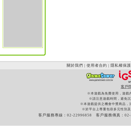
關於我們
|
使用者合約
|
隱私權保護
客戶
※本遊戲為免費使用，遊戲
※請注意遊戲時間，避免沉
※本遊戲提供之機會中獎商品，
※於平台上尊重包容多元性別及
客戶服務專線：02-22996858 客戶服務傳真：02