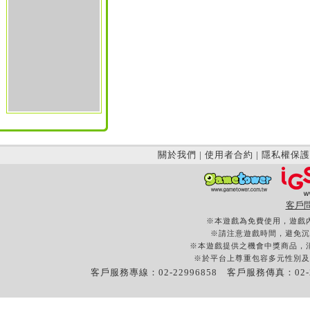
關於我們
|
使用者合約
|
隱私權保護
客戶
※本遊戲為免費使用，遊戲
※請注意遊戲時間，避免沉
※本遊戲提供之機會中獎商品，
※於平台上尊重包容多元性別及
客戶服務專線：02-22996858 客戶服務傳真：02