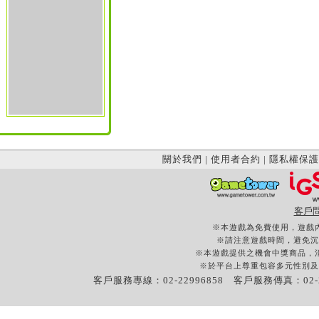
關於我們
|
使用者合約
|
隱私權保護
客戶
※本遊戲為免費使用，遊戲
※請注意遊戲時間，避免沉
※本遊戲提供之機會中獎商品，
※於平台上尊重包容多元性別及
客戶服務專線：02-22996858 客戶服務傳真：02