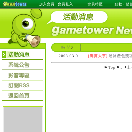
加入會員
會員登入
會員特區
點數 / 儲
|
時 間
6
2003-03-01
[滿貫大亨]
通路產包獎
Top
5
上