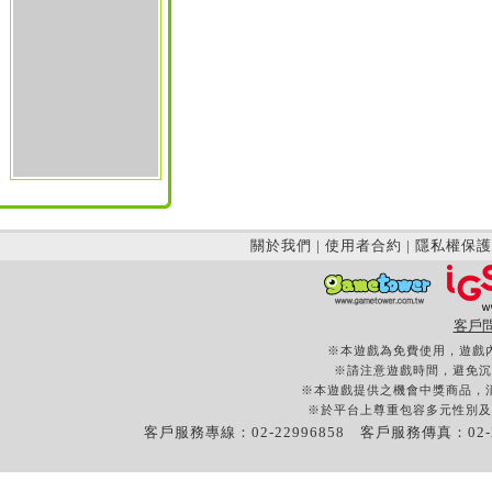
關於我們
|
使用者合約
|
隱私權保護
客戶
※本遊戲為免費使用，遊戲
※請注意遊戲時間，避免沉
※本遊戲提供之機會中獎商品，
※於平台上尊重包容多元性別及
客戶服務專線：02-22996858 客戶服務傳真：02