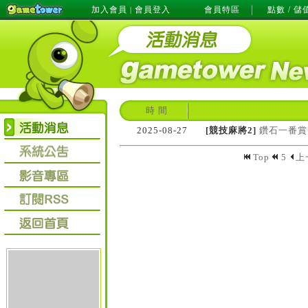
加入會員
會員登入
會員特區
點數 / 儲
|
時 間
2025-08-27
[競技麻將2]
鑽石一番賞！
Top
5
上