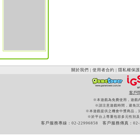
關於我們
|
使用者合約
|
隱私權保護
客戶
※本遊戲為免費使用，遊戲
※請注意遊戲時間，避免沉
※本遊戲提供之機會中獎商品，
※於平台上尊重包容多元性別及
客戶服務專線：02-22996858 客戶服務傳真：02