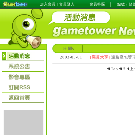
加入會員
會員登入
會員特區
點數 / 儲
|
時 間
6
2003-03-01
[滿貫大亨]
通路產包獎
Top
5
上