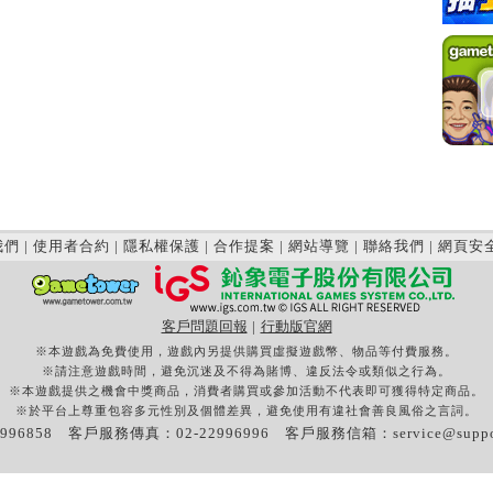
我們
|
使用者合約
|
隱私權保護
|
合作提案
|
網站導覽
|
聯絡我們
|
網頁安
客戶問題回報
|
行動版官網
※本遊戲為免費使用，遊戲內另提供購買虛擬遊戲幣、物品等付費服務。
※請注意遊戲時間，避免沉迷及不得為賭博、違反法令或類似之行為。
※本遊戲提供之機會中獎商品，消費者購買或參加活動不代表即可獲得特定商品。
※於平台上尊重包容多元性別及個體差異，避免使用有違社會善良風俗之言詞。
996858 客戶服務傳真：02-22996996 客戶服務信箱：
service@supp