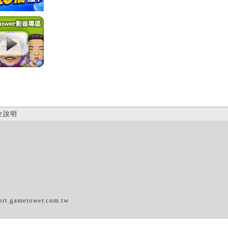
全說明
(A)
ort.gametower.com.tw