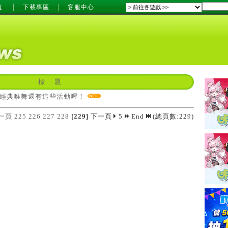
值
下載專區
客服中心
標 題
06經典唯舞還有這些活動喔！
一頁
225
226
227
228
[229]
下一頁
5
End
(總頁數:229)