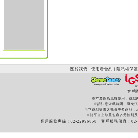
關於我們
|
使用者合約
|
隱私權保護
客戶
※本遊戲為免費使用，遊戲
※請注意遊戲時間，避免沉
※本遊戲提供之機會中獎商品，
※於平台上尊重包容多元性別及
客戶服務專線：02-22996858 客戶服務傳真：02