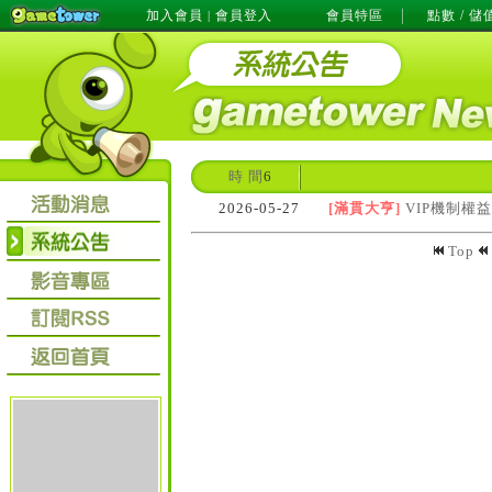
加入會員
會員登入
會員特區
點數 / 儲
|
時 間
6
2026-05-27
[滿貫大亨]
VIP機制權
Top