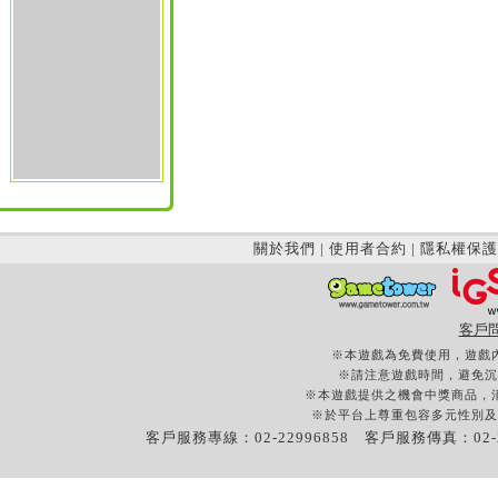
關於我們
|
使用者合約
|
隱私權保護
客戶
※本遊戲為免費使用，遊戲
※請注意遊戲時間，避免沉
※本遊戲提供之機會中獎商品，
※於平台上尊重包容多元性別及
客戶服務專線：02-22996858 客戶服務傳真：02