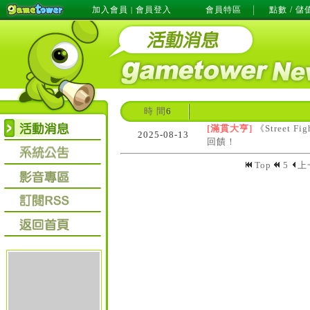
加入會員
會員登入
會員特區
點數 / 儲
|
時 間
6
[滿貫大亨]
《Street 
2025-08-13
回饋！
Top
5
上