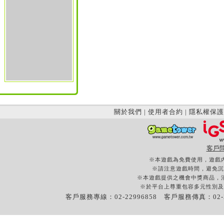
關於我們
|
使用者合約
|
隱私權保護
客戶
※本遊戲為免費使用，遊戲
※請注意遊戲時間，避免沉
※本遊戲提供之機會中獎商品，
※於平台上尊重包容多元性別及
客戶服務專線：02-22996858 客戶服務傳真：02