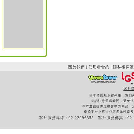
關於我們
|
使用者合約
|
隱私權保護
客戶
※本遊戲為免費使用，遊戲
※請注意遊戲時間，避免沉
※本遊戲提供之機會中獎商品，
※於平台上尊重包容多元性別及
客戶服務專線：02-22996858 客戶服務傳真：02