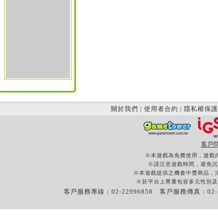
關於我們
|
使用者合約
|
隱私權保護
客戶
※本遊戲為免費使用，遊戲
※請注意遊戲時間，避免沉
※本遊戲提供之機會中獎商品，
※於平台上尊重包容多元性別及
客戶服務專線：02-22996858 客戶服務傳真：02