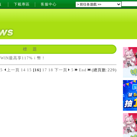
值
下載專區
客服中心
標 題
iWIN最高享117%ｉ幣！
5
上一頁
14
15
[16]
17
18
下一頁
5
End
(總頁數:229)