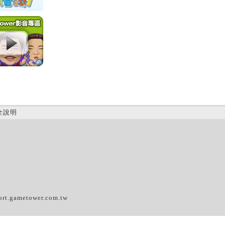
全說明
(B)
ort.gametower.com.tw