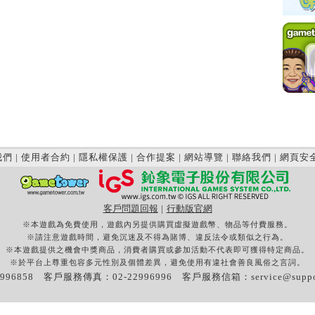
我們
|
使用者合約
|
隱私權保護
|
合作提案
|
網站導覽
|
聯絡我們
|
網頁安
客戶問題回報
|
行動版官網
※本遊戲為免費使用，遊戲內另提供購買虛擬遊戲幣、物品等付費服務。
※請注意遊戲時間，避免沉迷及不得為賭博、違反法令或類似之行為。
※本遊戲提供之機會中獎商品，消費者購買或參加活動不代表即可獲得特定商品。
※於平台上尊重包容多元性別及個體差異，避免使用有違社會善良風俗之言詞。
996858 客戶服務傳真：02-22996996 客戶服務信箱：
service@supp