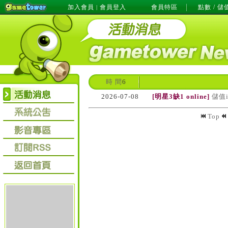
加入會員
會員登入
會員特區
點數 / 儲
|
時 間
6
2026-07-08
[明星3缺1 online]
儲值
Top