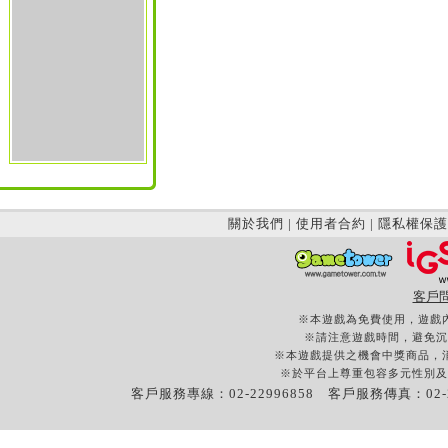
關於我們
|
使用者合約
|
隱私權保護
客戶
※本遊戲為免費使用，遊戲
※請注意遊戲時間，避免沉
※本遊戲提供之機會中獎商品，
※於平台上尊重包容多元性別及
客戶服務專線：02-22996858 客戶服務傳真：02