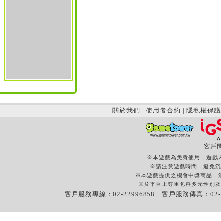
關於我們
|
使用者合約
|
隱私權保護
客戶
※本遊戲為免費使用，遊戲
※請注意遊戲時間，避免沉
※本遊戲提供之機會中獎商品，
※於平台上尊重包容多元性別及
客戶服務專線：02-22996858 客戶服務傳真：02